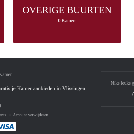
OVERIGE BUURTEN
0 Kamers
 Kamer
Niks leuks g
ratis je Kamer aanbieden in Vlissingen
d
unts
Account verwijderen
met Paypal
kelijk af met Mastercard
ent gemakkelijk af met Meastro
Je rekent gemakkelijk af met Visa