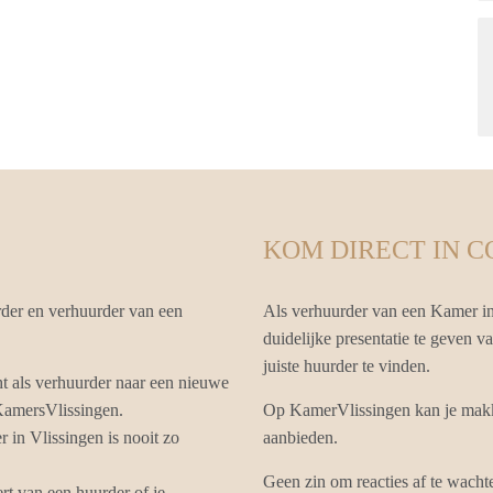
KOM DIRECT IN 
rder en verhuurder van een
Als verhuurder van een Kamer in
duidelijke presentatie te geven 
juiste huurder te vinden.
ht als verhuurder naar een nieuwe
 KamersVlissingen.
Op KamerVlissingen kan je makk
in Vlissingen is nooit zo
aanbieden.
Geen zin om reacties af te wacht
t van een huurder of je