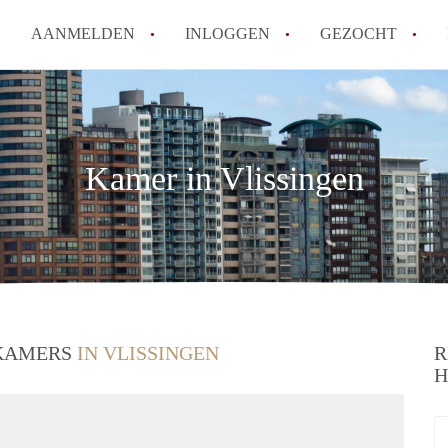
AANMELDEN
INLOGGEN
GEZOCHT
How to translate KamerVlissin
Wat is KamerVlissingen?
Hoeveel kost het om te reagere
Kamer in Vlissingen
Wat is de privacyverklaring v
Berekent KamerVlissingen mak
Alle veelgestelde vragen
 KAMERS
IN VLISSINGEN
R
H