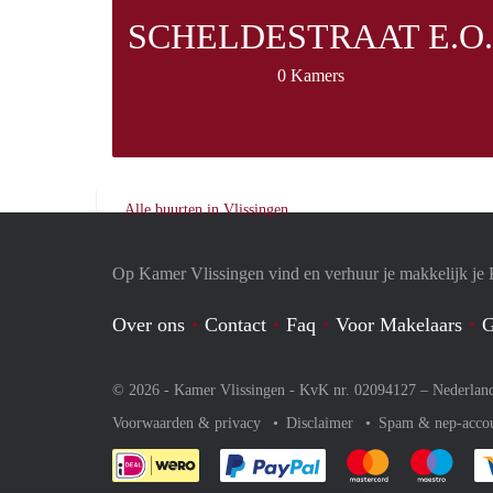
SCHELDESTRAAT E.O.
0 Kamers
Alle buurten in Vlissingen
Op Kamer Vlissingen vind en verhuur je makkelijk je
Over ons
Contact
Faq
Voor Makelaars
G
© 2026 - Kamer Vlissingen - KvK nr. 02094127 –
Nederlan
Voorwaarden & privacy
Disclaimer
Spam & nep-acco
Je rekent gemakkelijk af 
Je rekent gemak
Je rek