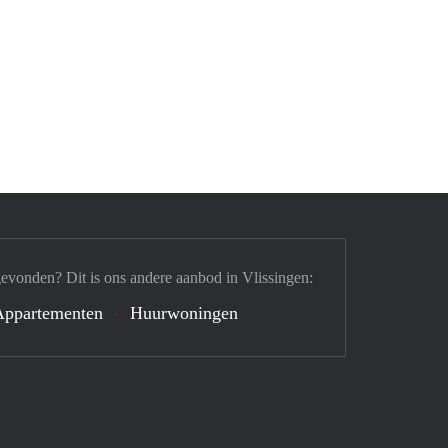
evonden? Dit is ons andere aanbod in Vlissingen:
Appartementen
Huurwoningen