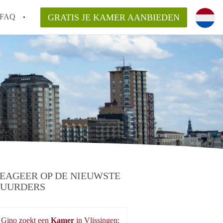
FAQ
GRATIS JE KAMER AANBIEDEN
gen!
n op een Kamer in Vlissingen?
an KamerVlissingen?
elaarsvergoeding/bemiddelingsvergoeding?
EAGEER OP DE NIEUWSTE
UURDERS
Gino zoekt een
Kamer
in Vlissingen: