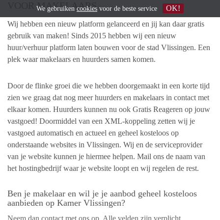
VOOR MAKELAARS
OK!
We gebruiken
cookies
voor de beste service
Wij hebben een nieuw platform gelanceerd en jij kan daar gratis
gebruik van maken! Sinds 2015 hebben wij een nieuw
huur/verhuur platform laten bouwen voor de stad Vlissingen. Een
plek waar makelaars en huurders samen komen.
Door de flinke groei die we hebben doorgemaakt in een korte tijd
zien we graag dat nog meer huurders en makelaars in contact met
elkaar komen. Huurders kunnen nu ook Gratis Reageren op jouw
vastgoed! Doormiddel van een XML-koppeling zetten wij je
vastgoed automatisch en actueel en geheel kosteloos op
onderstaande websites in Vlissingen. Wij en de serviceprovider
van je website kunnen je hiermee helpen. Mail ons de naam van
het hostingbedrijf waar je website loopt en wij regelen de rest.
Ben je makelaar en wil je je aanbod geheel kosteloos
aanbieden op Kamer Vlissingen?
Neem dan contact met ons op. Alle velden zijn verplicht.